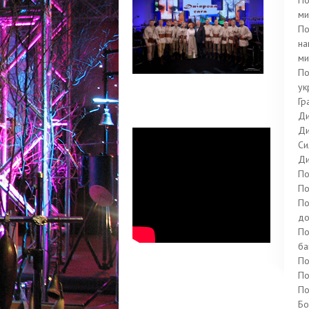
По
ми
По
на
ми
По
ук
Гр
Ди
Ди
Си
Ди
По
По
По
до
По
ба
По
По
По
Бо