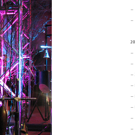
— 
— 
20
— 
— 
— 
— 
— 
— 
— 
— 