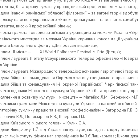
чесна грамота Департаменту культури ВО КМДА — за вагомий внесок у 
стецтва, багаторічну сумлінну працю, високий професіоналізм та з нагоди
дяка Івано-Франківської обласної філармонії – за вагомі творчі здобут
прямку на основі українського «Етно», пропагування та розвиток самоб
стецтва, високий професійний рівень;
чесна грамота Товариства зв’язків з українцями за межами України «Укр
раїнського мистецтва за межами України, сприяння консолідації українськи
амота Благодійного фонду «Дніпровські ініціативи»;
плом III місце — XI World Folkdance Festival м. Егіо (Греція);
плом лауреата II етапу Всеукраїнського телерадіофестивалю «Поверт
л України;
плом лауреата Міжнародного телерадіофестивалю патріотичної творчост
дяка бійців та командування Окремого загону спеціального призначенн
дяка бійців та командування I-ї окремої Гвардійської Чернігівської тан
чесні відзнаки Міністерства культури України: «За багаторічну плідну пра
сягнення в розвитку культури і мистецтв» — Матейко Л.М., Бережнюк М.П
чесними грамотами Міністерства культури України за вагомий особистий в
гаторічну сумлінну працю та високий професіоналізм – Загородна Г.В., За
льовчик В.Л., Пономарьов В.В., Шперналь П.І.
дяка Київського міського голови – Кулик О.А.
дяки Яницькому Т.Й. від Управління культури, молоді та спорту Бориспіль
риспіль; Інституту фізики напівпровідників ім.В.Є.Лашкарьова; Школи дж