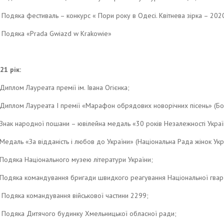
Подяка фестиваль – конкурс « Пори року в Одесі. Квітнева зірка – 202
Подяка «Prada Gwiazd w Krakowie»
21 рік:
Диплом Лауреата премії ім. Івана Огієнка;
Диплом Лауреата I премії «Марафон обрядових новорічних пісень» (Бол
Знак народної пошани – ювілейна медаль «30 років Незалежності Украї
Медаль «За відданість і любов до України» (Національна Рада жінок Укр
Подяка Національного музею літератури України;
Подяка командування бригади швидкого реагування Національної гвард
Подяка командування військової частини 2299;
Подяка Дитячого будинку Хмельницької обласної ради;