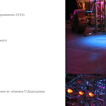
 орнаменти-2019»
ького
ння ім. гетьмана П.Дорошенка