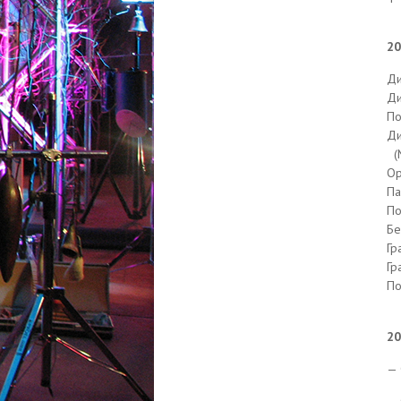
20
Ди
Ди
По
Ди
(М
Ор
Па
По
Бе
Гр
Гр
По
20
— 