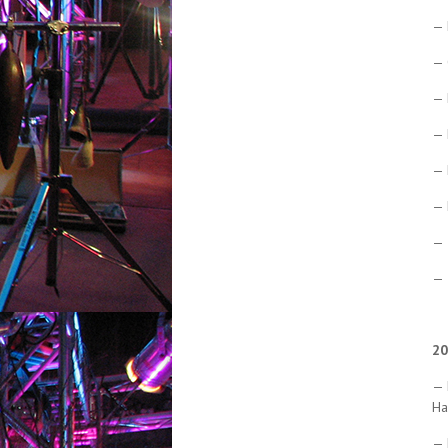
— 
— 
— 
— 
— 
— 
— 
— 
20
— 
На
— 