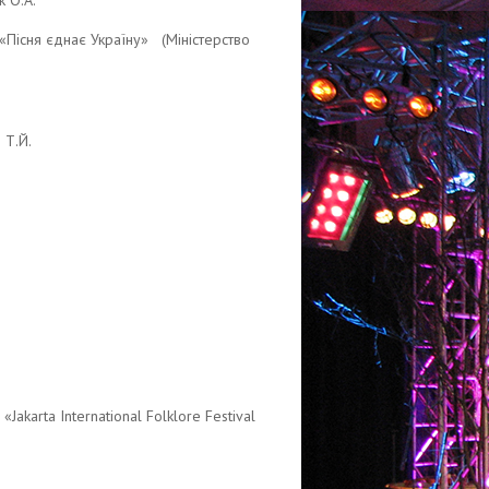
к О.А.
«Пісня єднає Україну» (Міністерство
 Т.Й.
karta International Folklore Festival