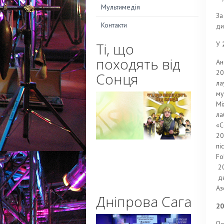
Мультимедія
За
Контакти
ди
Ті, що
У
походять від
Ан
20
Сонця
ла
му
Мі
ла
«С
20
пі
Fo
20
ди
Аз
Дніпрова Сага
20