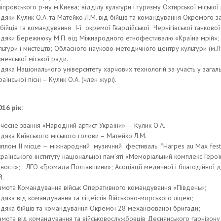
іпровського р-ну м.Києва; відділу культури і туризму Охтирської міської
дяки Кулик О.А. та Матейко Л.М. від бійців та командування Окремого 
 бійців та командування I-ї окремої Гвардійської Чернігівської танкової
дяки Бережнюку М.П. від Міжнародного етнофестивалю «Країна мрій»; К
льтури і мистецтв; Обласного науково-методичного центру культури (м.Л
вненської міської ради.
дяка Національного університету харчових технологій за участь у загал
раїнської пісні – Кулик О.А. (член журі).
16 рік:
чесне звання «Народний артист України» — Кулик О.А.
дяка Київського міського голови – Матейко Л.М.
плом II місце — міжнародний музичний фестиваль “Harpes au Max festiv
раїнського інституту національної пам’яті «Меморіальний комплекс Геро
дності»; ЛГО «Громада Полтавщини»; Асоціації медичної і благодійної
Й.
амота Командування військ Оперативного командування «Південь»;
дяка від командування та ліцеїстів Військово-морського ліцею;
дяка бійців та командування Окремої 28 механізованої бригади;
амота від командування та військовослужбовців Деснянського гарнізону