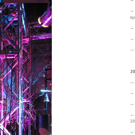
— 
— 
ку
— 
— 
— 
20
— 
— 
— 
— 
20
— 