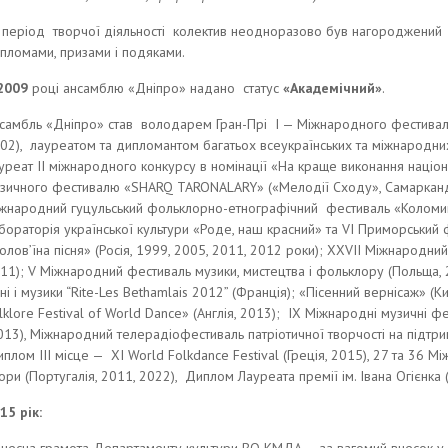
 період творчої діяльності колектив неодноразово був нагороджений 
пломами, призами і подяками.
2009
році ансамблю «Дніпро» надано статус
«Академічний»
.
самбль «Дніпро» став володарем Гран-Прі І — Міжнародного фестивалю 
02), лауреатом та дипломантом багатьох всеукраїнських та міжнародних 
уреат II міжнародного конкурсу в номінації «На краще виконання націон
зичного фестивалю «SHARQ TARONALARY» («Мелодії Сходу», Самарканд, 
жнародний гуцульський фольклорно-етнографічний фестиваль «Коломи
бораторія української культури «Роде, наш красний» та VI Приморський 
олов’їна пісня» (Росія, 1999, 2005, 2011, 2012 роки); XXVII Міжнародни
11); V Міжнародний фестиваль музики, мистецтва і фольклору (Польща,
сні і музики “Rite-Les Bethamlais 2012” (Франція); «Пісенний вернісаж» (Киї
lklore Festival of World Dance» (Англія, 2013); IX Міжнародні музичні ф
13), Міжнародний телерадіофестиваль патріотичної творчості на підтрим
плом III місце — XI World Folkdance Festival (Греція, 2015), 27 та 36 
ори (Португалія, 2011, 2022), Диплом Лауреата премії ім. Івана Огієнка (
15 рік: