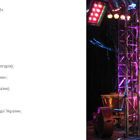
0»
гарія);
ни»;
аїни);
ії України;