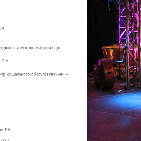
а)
дімося друзі, що ми українці»
 О.А.
нтр соціального обслуговування» —
.
ко Л.М.