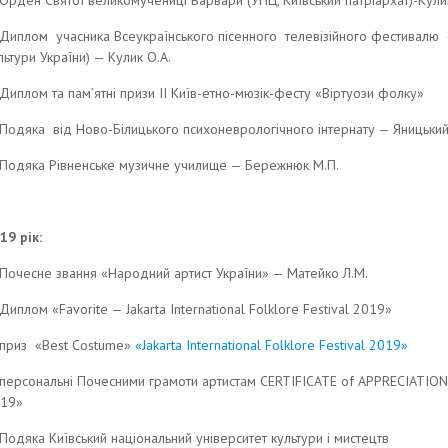
Орден Святої великомучениці Варвари (УПЦ, Київський патріархат)-Кули
Диплом учасника Всеукраїнського пісенного телевізійного фестивалю 
льтури України) — Кулик О.А.
Диплом та пам’ятні призи II Київ-етно-мюзік-фесту «Віртуози фолку»
Подяка від Ново-Білицького психоневрологічного інтернату — Яницький
Подяка Рівненське музичне училище — Бережнюк М.П.
19 рік:
Почесне звання «Народний артист України» — Матейко Л.М.
Диплом «Favorite — Jakarta International Folklore Festival 2019»
приз «Best Costume»
«Jakarta International Folklore Festival 2019»
персональні Почесними грамоти артистам CERTIFICATE of APPRECIATION «Ja
19»
Подяка Київський національний університет культури і мистецтв