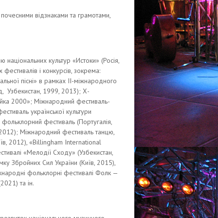
почесними відзнаками та грамотами,
національних культур «Истоки» (Росія,
фестивалів і конкурсів, зокрема:
альної пісні» в рамках II-міжнародного
Узбекистан, 1999, 2013); Х-
йка 2000»; Міжнародний фестиваль-
фестиваль української культури
й фольклорний фестиваль (Португалія,
 2012); Міжнародний фестиваль танцю,
в, 2012), «Billingham International
естивалі «Мелодії Сходу» (Узбекистан,
ку Збройних Сил України (Київ, 2015),
Міжнародні фольклорні фестивалі Фолк —
2021) та ін.