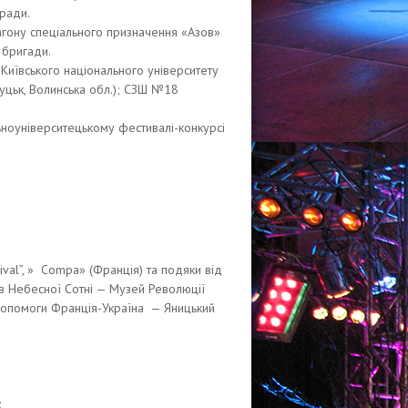
 ради.
загону спеціального призначення «Азов»
 бригади.
иївського національного університету
уцьк, Волинська обл.); СЗШ №18
ьноуніверситецькому фестивалі-конкурсі
al”, » Compa» (Франція) та подяки від
їв Небесної Сотні — Музей Революції
 допомоги Франція-Україна — Яницький
;