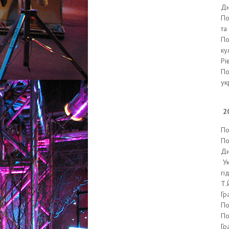
Дн
По
та
По
ку
Рі
По
ук
20
По
По
Ди
Ук
гі
Т.
Гр
По
По
Гр