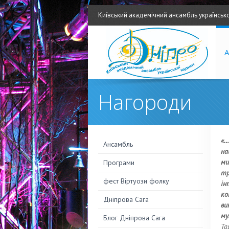
Київський академічний ансамбль українсько
А
Нагороди
«…
Ансамбль
на
ми
Програми
тр
фест Віртуози фолку
ін
ко
Дніпрова Сага
ви
му
Блог Дніпрова Сага
Та