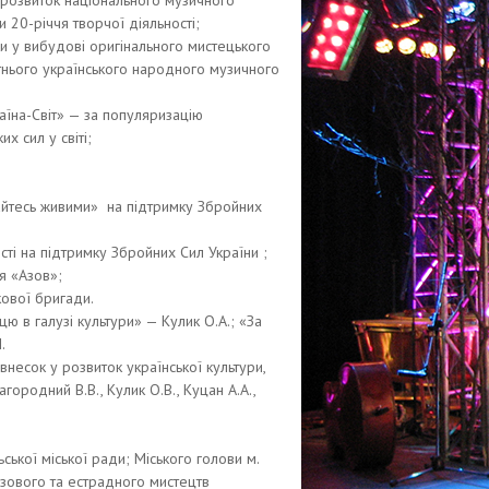
розвиток національного музичного
 20-річчя творчої діяльності;
ки у вибудові оригінального мистецького
утнього українського народного музичного
аїна-Світ» — за популяризацію
х сил у світі;
айтесь живими» на підтримку Збройних
і на підтримку Збройних Сил України ;
я «Азов»;
кової бригади.
цю в галузі культури» — Кулик О.А.; «За
.
несок у розвиток української культури,
городний В.В., Кулик О.В., Куцан А.А.,
ської міської ради; Міського голови м.
азового та естрадного мистецтв