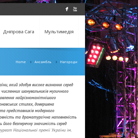
F
X
Дніпрова Сага
Мультимедія
Home
Ансамбль
Нагороди
їни, який здобув високе визнання серед
 численних шанувальників музичного
ав­лення найрізноманітнішого
онавських стилях, довершена
 та представників модерного
товність та драматургічна наповненість
ь його безперечну значимість серед
уреат Національної премії України ім.