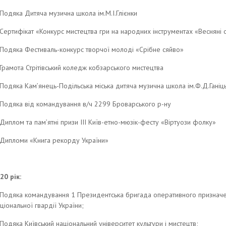
Подяка Дитяча музична школа ім.М.І.Глієнки
Сертифікат «Конкурс мистецтва гри на народних інструментах «Весняні
Подяка Фестиваль-конкурс творчої молоді «Срібне сяйво»
Грамота Стрітівський коледж кобзарського мистецтва
Подяка Кам’янець-Подільська міська дитяча музична школа ім.Ф.Д.Ганіц
Подяка від командування в/ч 2299 Броварського р-ну
Диплом та пам’ятні призи III Київ-етно-мюзік-фесту «Віртуози фолку»
Дипломи «Книга рекорду України»
20 рік:
Подяка командування 1 Президентська бригада оперативного призначе
ціональної гвардії України;
Подяка Київський національний університет культури і мистецтв;