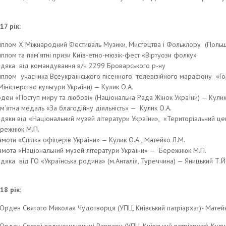
17 рік:
плом X Міжнародний Фестиваль Музики, Мистецтва і Фольклору (Польщ
плом та пам’ятні призи Київ-етно-мюзік-фест «Віртуози фолку»
дяка від командування в/ч 2299 Броварського р-ну
плом учасника Всеукраїнського пісенного телевізійного марафону «Гор
іністерство культури України) — Кулик О.А.
ден «Поступ миру та любові» (Національна Рада Жінок України) — Кулик
м’ятна медаль «За благодійну діяльність» — Кулик О.А.
дяки від «Національний музей літератури України», «Територіальний це
режнюк М.П.
амоти «Спілка офіцерів України» — Кулик О.А., Матейко Л.М.
амота «Національний музей літератури України» — Бережнюк М.П.
дяка від ГО «Українська родина» (м.Анталія, Туреччина) — Яницький Т.Й
18 рік:
Орден Святого Миколая Чудотворця (УПЦ, Київський патріархат)- Матей